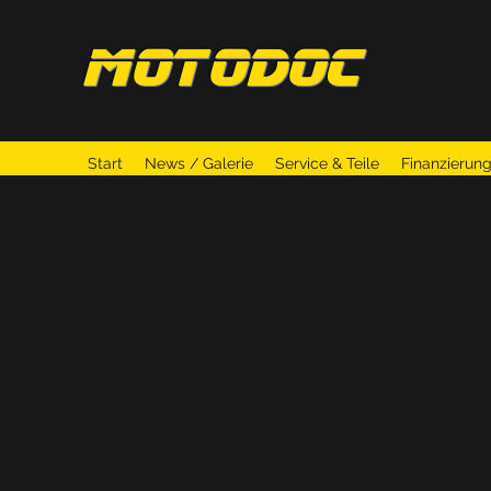
motodoc
Start
News / Galerie
Service & Teile
Finanzierun