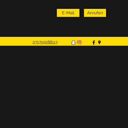
E-Mail
Anrufen
071719088113